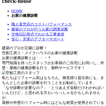
check-house
HOME
お家の健康診断
職人直営店の
コストパフォーマンス
建築のプロが行う
お家の調査診断
交換日記形式でわかる
工事進捗
安心・充実の
アフターサポート
建築のプロが正確に診断！
空創工房リ・メイクハウス
の
お家の健康診断
お家の健康診断とは・・・？
専門知識を持ったスタッフがお客様のご自宅にお伺いし、外
壁・屋根の健康診断を行う、
無料サービス
です！
私たちはリフォーム前はもちろん、御見積り提出前にも、き
ちんとしたお家の診断を行うことをお勧めしています。
「なぜ診断が必要なの？」「とりあえず金額だけわかればい
いんだけど」と思われる方もいらっしゃるかもしれません
が、
屋根や外壁のリフォーム時にはどんな材質が使用されている