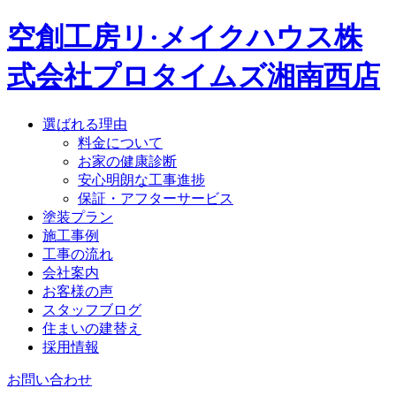
空創工房リ·メイクハウス株
式会社
プロタイムズ湘南西店
選ばれる理由
料金について
お家の健康診断
安心明朗な工事進捗
保証・アフターサービス
塗装プラン
施工事例
工事の流れ
会社案内
お客様の声
スタッフブログ
住まいの建替え
採用情報
お問い合わせ