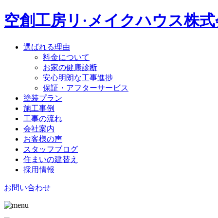
空創工房リ·メイクハウス株式
選ばれる理由
料金について
お家の健康診断
安心明朗な工事進捗
保証・アフターサービス
塗装プラン
施工事例
工事の流れ
会社案内
お客様の声
スタッフブログ
住まいの建替え
採用情報
お問い合わせ