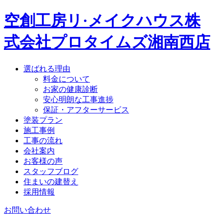
空創工房リ·メイクハウス株
式会社
プロタイムズ湘南西店
選ばれる理由
料金について
お家の健康診断
安心明朗な工事進捗
保証・アフターサービス
塗装プラン
施工事例
工事の流れ
会社案内
お客様の声
スタッフブログ
住まいの建替え
採用情報
お問い合わせ