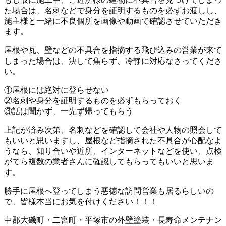
た場合は、名刺などで身分を証明するものを必ずお渡しし、
施主様と一緒に不良個所を画像や動画で確認させていただき
ます。
屋根や瓦、壁などの不具合を指摘する飛び込みの営業が来て
しまった場合は、決して焦らず、冷静に対応なさってくださ
い。
①屋根には絶対に登らせない
②名刺や身分を証明するものを必ずもらっておく
③話は聞かず、一先ず帰ってもらう
上記が済み次第、名刺などを確認して会社や人物の照会して
もいいと思いますし、屋根など指摘された不具合が心配なよ
うなら、知り合いや近所、インターネットなどを使い、点検
がてら複数の業者さんに確認してもらってもいいと思いま
す。
勝手に屋根へ登ってしまう悪徳な訪問営業も居るらしいの
で、皆様本当にお気を付けください！！！
中郡大磯町・二宮町・平塚市の外壁塗装・長寿命メンテナン