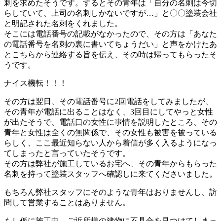
刺を求めたそうです。するとその青年は「自分の名刺は今切
らしていて、上司の名刺しかないですが…」と〇〇塗装会社
と明記された名刺をくれました。
そこには電話番号の記載がなかったので、その方は「あなた
の電話番号を名刺の裏に書いてちょうだい」と声をかけたあ
とこちらから連絡する旨を伝え、その時は帰ってもらったそ
うです。
ナイス機転！！！
その方は翌日、その電話番号に2回電話をしてみましたが、
その青年が電話に出ることはなく、3回目にしてやっと女性
が出たそうで、電話口の女性に事情を説明したところ、その
青年と女性は全くの無関係で、その女性も被害を被っている
らしく、ここ最近知らない人から着信が多く入るようになっ
てしまったと言っていたそうです。
その方は弊社が施工しているお宅へ、その青年からもらった
名刺を持って塗装スタッフへ確認しに来てくださいました。
もちろん弊社スタッフにそのような青年はおりませんし、訪
問して営業することはありません。
もし仮に施工中、ご近所様の建物に不具合を見つけてしまっ