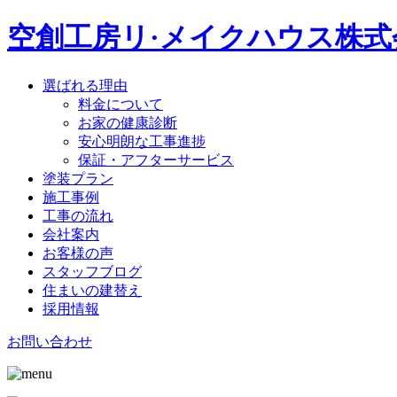
空創工房リ·メイクハウス株式
選ばれる理由
料金について
お家の健康診断
安心明朗な工事進捗
保証・アフターサービス
塗装プラン
施工事例
工事の流れ
会社案内
お客様の声
スタッフブログ
住まいの建替え
採用情報
お問い合わせ