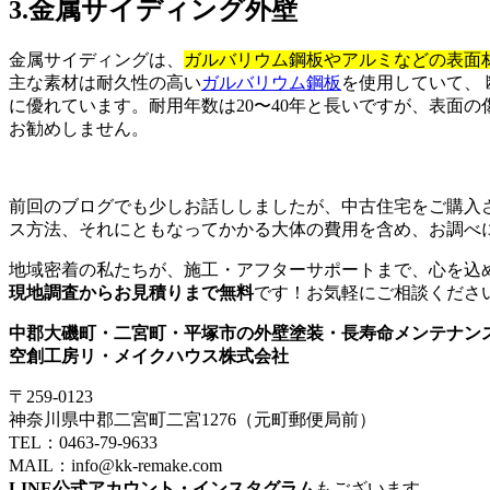
3.金属サイディング外壁
金属サイディングは、
ガルバリウム鋼板やアルミなどの表面
主な素材は耐久性の高い
ガルバリウム鋼板
を使用していて、
に優れています。耐用年数は20〜40年と長いですが、表面の
お勧めしません。
前回のブログでも少しお話ししましたが、中古住宅をご購入
ス方法、それにともなってかかる大体の費用を含め、お調べ
地域密着の私たちが、施工・アフターサポートまで、心を込
現地調査からお見積りまで無料
です！お気軽にご相談くださ
中郡大磯町・二宮町・平塚市の外壁塗装・長寿命メンテナン
空創工房リ・メイクハウス株式会社
〒259-0123
神奈川県中郡二宮町二宮1276（元町郵便局前）
TEL：0463-79-9633
MAIL：info@kk-remake.com
LINE公式アカウント・インスタグラム
もございます。