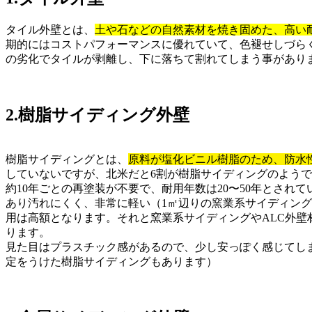
タイル外壁とは、
土や石などの自然素材を焼き固めた、高い
期的にはコストパフォーマンスに優れていて、色褪せしづら
の劣化でタイルが剥離し、下に落ちて割れてしまう事があり
2.樹脂サイディング外壁
樹脂サイディングとは、
原料が塩化ビニル樹脂のため、防水
していないですが、北米だと6割が樹脂サイディングのよう
約10年ごとの再塗装が不要で、耐用年数は20〜50年とさ
あり汚れにくく、非常に軽い（1㎡辺りの窯業系サイディング
用は高額となります。それと窯業系サイディングやALC外
ります。
見た目はプラスチック感があるので、少し安っぽく感じてし
定をうけた樹脂サイディングもあります）