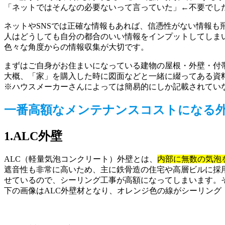
「ネットではそんなの必要ないって言っていた」←不要でし
ネットやSNSでは正確な情報もあれば、信憑性がない情報も
人はどうしても自分の都合のいい情報をインプットしてしまい
色々な角度からの情報収集が大切です。
まずはご自身がお住まいになっている建物の屋根・外壁・付
大概、「家」を購入した時に図面などと一緒に綴ってある資
※ハウスメーカーさんによっては簡易的にしか記載されてい
一番高額なメンテナンスコストになる
1.ALC外壁
ALC（軽量気泡コンクリート）外壁とは、
内部に無数の気泡
遮音性も非常に高いため、主に鉄骨造の住宅や高層ビルに採用
せているので、シーリング工事が高額になってしまいます。
下の画像はALC外壁材となり、オレンジ色の線がシーリン