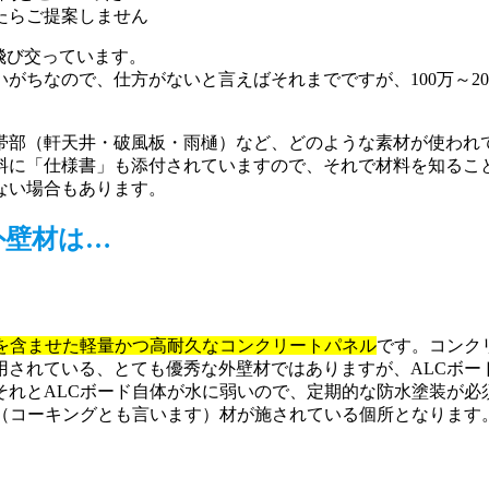
たらご提案しません
飛び交っています。
がちなので、仕方がないと言えばそれまでですが、100万～2
帯部（軒天井・破風板・雨樋）など、どのような素材が使われ
料に「仕様書」も添付されていますので、それで材料を知るこ
ない場合もあります。
外壁材は…
を含ませた軽量かつ高耐久なコンクリートパネル
です。コンク
されている、とても優秀な外壁材ではありますが、ALCボード
それとALCボード自体が水に弱いので、定期的な防水塗装が必
グ（コーキングとも言います）材が施されている個所となります