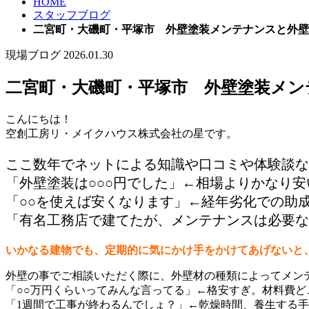
HOME
スタッフブログ
二宮町・大磯町・平塚市 外壁塗装メンテナンスと外壁
現場ブログ
2026.01.30
二宮町・大磯町・平塚市 外壁塗装メン
こんにちは！
空創工房リ・メイクハウス株式会社の星です。
ここ数年でネットによる知識や口コミや体験談な
「外壁塗装は○○○円でした」←相場よりかなり安
「○○を使えば安くなります」←経年劣化での助
「有名工務店で建てたが、メンテナンスは必要な
いかなる建物でも、定期的に気にかけ手をかけてあげないと
外壁の事でご相談いただく際に、外壁材の種類によってメン
「○○万円くらいってみんな言ってる」←格安すぎ。材料費ど
「1週間で工事が終わるんでしょ？」←乾燥時間、養生する