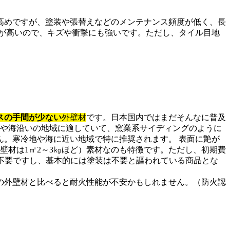
高めですが、塗装や張替えなどのメンテナンス頻度が低く、長
が高いので、キズや衝撃にも強いです。ただし、タイル目地
スの手間が少ない
外壁材
です。日本国内ではまだそんなに普及
地や海沿いの地域に適していて、窯業系サイディングのように
ん。寒冷地や海に近い地域で特に推奨されます。 表面に艶が
壁材は1㎡2～3㎏ほど）素材なのも特徴です。ただし、初期費
不要ですし、基本的には塗装は不要と謳われている商品とな
の外壁材と比べると耐火性能が不安かもしれません。（防火認