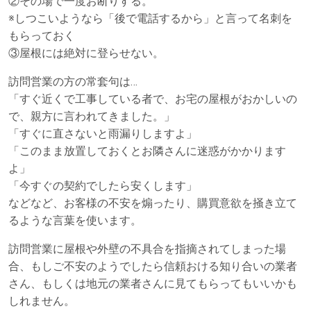
②その場で一度お断りする。
※しつこいようなら「後で電話するから」と言って名刺を
もらっておく
③屋根には絶対に登らせない。
訪問営業の方の常套句は…
「すぐ近くで工事している者で、お宅の屋根がおかしいの
で、親方に言われてきました。」
「すぐに直さないと雨漏りしますよ」
「このまま放置しておくとお隣さんに迷惑がかかります
よ」
「今すぐの契約でしたら安くします」
などなど、お客様の不安を煽ったり、購買意欲を掻き立て
るような言葉を使います。
訪問営業に屋根や外壁の不具合を指摘されてしまった場
合、もしご不安のようでしたら信頼おける知り合いの業者
さん、もしくは地元の業者さんに見てもらってもいいかも
しれません。