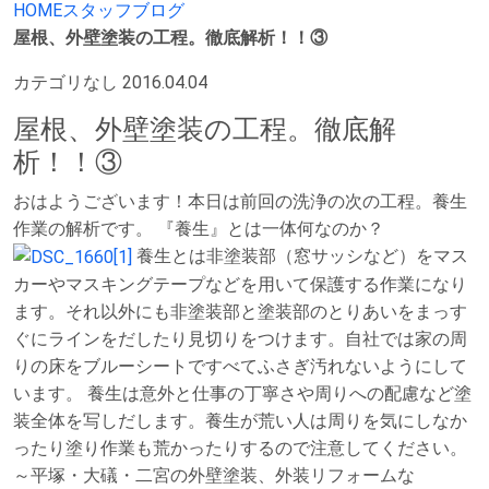
HOME
スタッフブログ
屋根、外壁塗装の工程。徹底解析！！③
カテゴリなし
2016.04.04
屋根、外壁塗装の工程。徹底解
析！！③
おはようございます！本日は前回の洗浄の次の工程。養生
作業の解析です。 『養生』とは一体何なのか？
養生とは非塗装部（窓サッシなど）をマス
カーやマスキングテープなどを用いて保護する作業になり
ます。それ以外にも非塗装部と塗装部のとりあいをまっす
ぐにラインをだしたり見切りをつけます。自社では家の周
りの床をブルーシートですべてふさぎ汚れないようにして
います。 養生は意外と仕事の丁寧さや周りへの配慮など塗
装全体を写しだします。養生が荒い人は周りを気にしなか
ったり塗り作業も荒かったりするので注意してください。
～平塚・大礒・二宮の外壁塗装、外装リフォームな